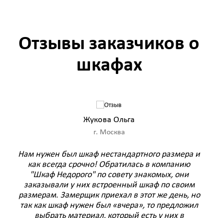
Отзывы заказчиков о
шкафах
Жукова Ольга
г. Москва
–
Нам нужен был шкаф нестандартного размера и
Ре
как всегда срочно! Обратилась в компанию
зак
чей
"Шкаф Недорого" по совету знакомых, они
ашел
заказывали у них встроенный шкаф по своим
м
размерам. Замерщик приехал в этот же день, но
веж
ф
так как шкаф нужен был «вчера», то предложил
и п
Жена
выбрать материал, который есть у них в