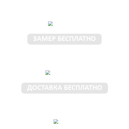
условия у нас!
ЗАМЕР БЕСПЛАТНО
Замерщик приедет к Вам в
любое место и время
ДОСТАВКА БЕСПЛАТНО
Доставим шкаф бесплатно в
пределах 50 км от МКАД