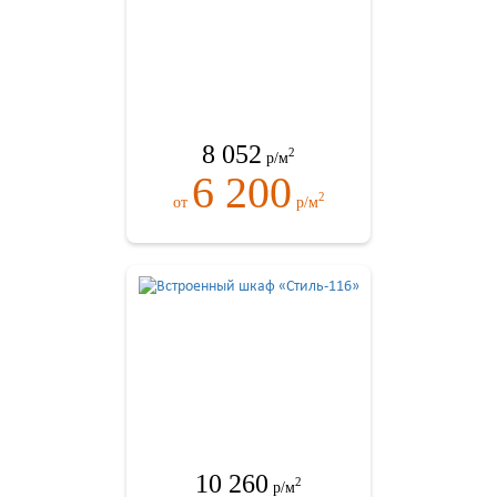
8 052
2
р/м
6 200
2
от
р/м
10 260
2
р/м