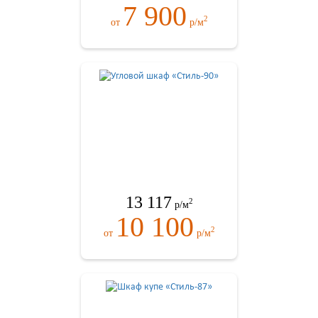
7 900
2
от
р/м
13 117
2
р/м
10 100
2
от
р/м