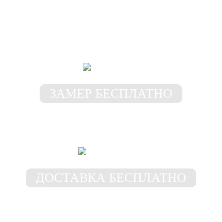
Самые выгодные
условия у нас!
ЗАМЕР БЕСПЛАТНО
Замерщик приедет к Вам в
любое место и время
ДОСТАВКА БЕСПЛАТНО
Доставим шкаф бесплатно
в пределах 50 км от МКАД