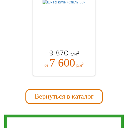
9 870
2
р/м
7 600
2
от
р/м
Вернуться в каталог