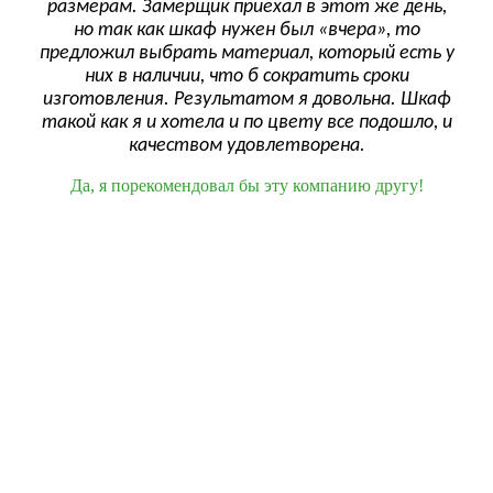
размерам. Замерщик приехал в этот же день,
веж
ф
но так как шкаф нужен был «вчера», то
и п
Жена
предложил выбрать материал, который есть у
сро
них в наличии, что б сократить сроки
как
изготовления. Результатом я довольна. Шкаф
!
ск
такой как я и хотела и по цвету все подошло, и
до
качеством удовлетворена.
Да, я порекомендовал бы эту компанию другу!