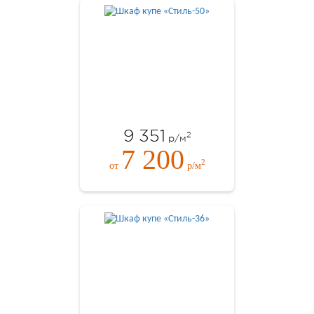
9 351
2
р/м
7 200
2
от
р/м