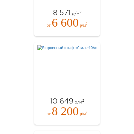
8 571
2
р/м
6 600
2
от
р/м
10 649
2
р/м
8 200
2
от
р/м