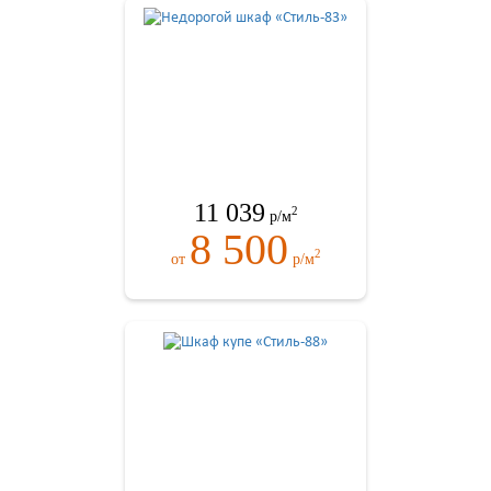
11 039
2
р/м
8 500
2
от
р/м