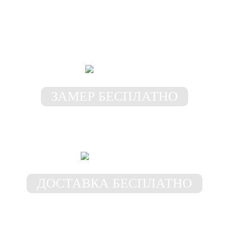
Самые выгодные
условия у нас!
ЗАМЕР БЕСПЛАТНО
Замерщик приедет к Вам в
любое место и время
ДОСТАВКА БЕСПЛАТНО
Доставим шкаф бесплатно в
пределах 50 км от МКАД