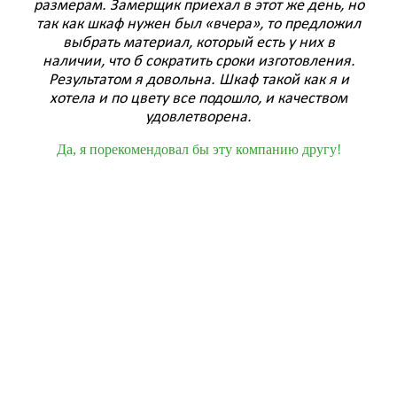
м
размерам. Замерщик приехал в этот же день, но
веж
ф
так как шкаф нужен был «вчера», то предложил
и п
Жена
выбрать материал, который есть у них в
срок
наличии, что б сократить сроки изготовления.
п
Результатом я довольна. Шкаф такой как я и
!
с
хотела и по цвету все подошло, и качеством
д
удовлетворена.
Да, я порекомендовал бы эту компанию другу!