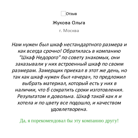
Жукова Ольга
г. Москва
–
Нам нужен был шкаф нестандартного размера и
Ре
как всегда срочно! Обратилась в компанию
зак
чей
"Шкаф Недорого" по совету знакомых, они
ашел
заказывали у них встроенный шкаф по своим
м
размерам. Замерщик приехал в этот же день, но
веж
ф
так как шкаф нужен был «вчера», то предложил
и п
Жена
выбрать материал, который есть у них в
срок
наличии, что б сократить сроки изготовления.
п
Результатом я довольна. Шкаф такой как я и
!
с
хотела и по цвету все подошло, и качеством
д
удовлетворена.
Да, я порекомендовал бы эту компанию другу!