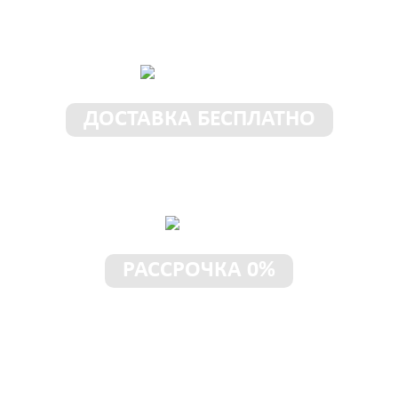
Замерщик приедет к Вам в
любое место и время
ДОСТАВКА БЕСПЛАТНО
Доставим шкаф бесплатно в
пределах 50 км от МКАД
РАССРОЧКА 0%
Шкаф без предоплаты!
Рассрочка под 0% до 3-х лет