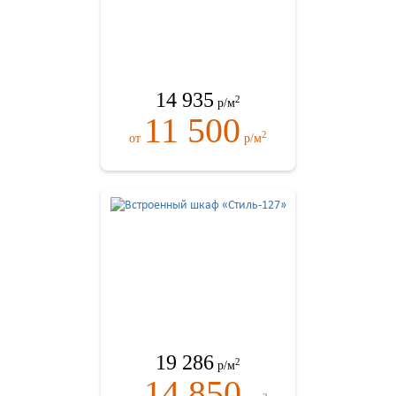
14 935
2
р/м
11 500
2
от
р/м
19 286
2
р/м
14 850