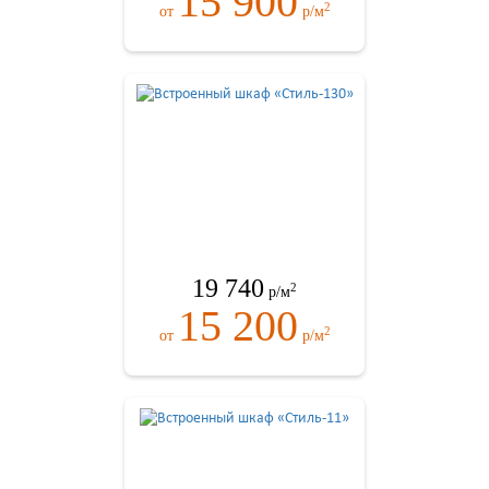
15 900
2
от
р/м
19 740
2
р/м
15 200
2
от
р/м