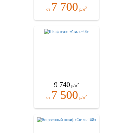
7 700
2
от
р/м
9 740
2
р/м
7 500
2
от
р/м