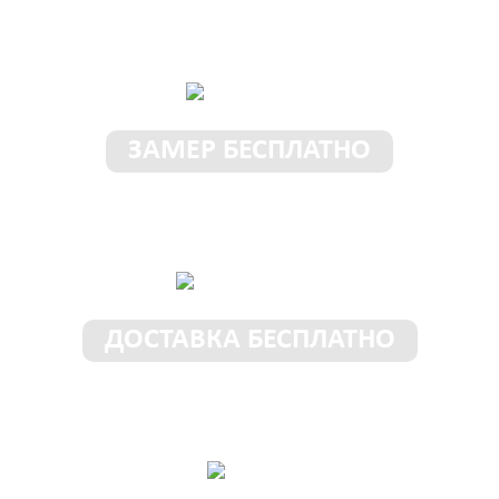
условия у нас!
ЗАМЕР БЕСПЛАТНО
Замерщик приедет к Вам в
любое место и время
ДОСТАВКА БЕСПЛАТНО
Доставим шкаф бесплатно
в пределах 50 км от МКАД