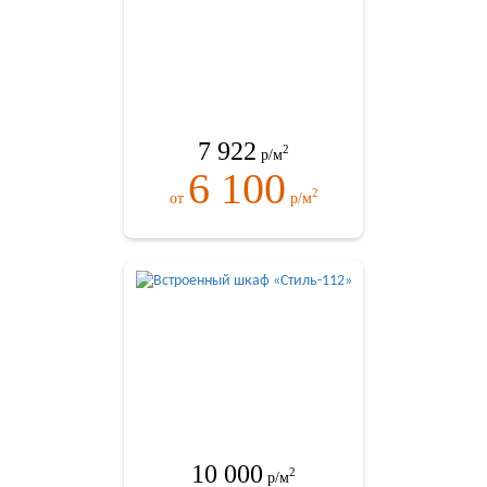
7 922
2
р/м
6 100
2
от
р/м
10 000
2
р/м