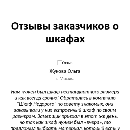
Отзывы заказчиков о
шкафах
Жукова Ольга
г. Москва
 –
Нам нужен был шкаф нестандартного размера
Ре
и как всегда срочно! Обратилась в компанию
зак
чей
"Шкаф Недорого" по совету знакомых, они
ашел
заказывали у них встроенный шкаф по своим
размерам. Замерщик приехал в этот же день,
веж
ф
но так как шкаф нужен был «вчера», то
и п
Жена
предложил выбрать материал, который есть у