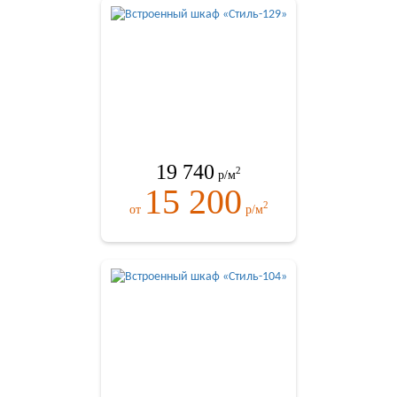
19 740
2
р/м
15 200
2
от
р/м