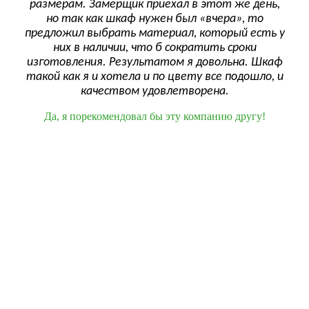
размерам. Замерщик приехал в этот же день,
веж
ф
но так как шкаф нужен был «вчера», то
и п
Жена
предложил выбрать материал, который есть у
сро
них в наличии, что б сократить сроки
как
изготовления. Результатом я довольна. Шкаф
!
ск
такой как я и хотела и по цвету все подошло, и
до
качеством удовлетворена.
Да, я порекомендовал бы эту компанию другу!