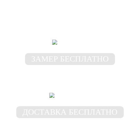
Самые выгодные
условия у нас!
ЗАМЕР БЕСПЛАТНО
Замерщик приедет к Вам в
любое место и время
ДОСТАВКА БЕСПЛАТНО
Доставим шкаф бесплатно
в пределах 50 км от МКАД